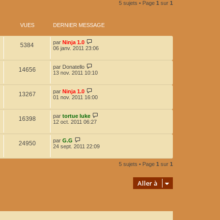
5 sujets • Page
1
sur
1
VUES
DERNIER MESSAGE
D
par
Ninja 1.0
V
5384
e
06 janv. 2011 23:06
r
u
n
i
D
par
Donatello
V
14656
e
e
e
13 nov. 2011 10:10
r
r
u
s
m
n
e
i
D
par
Ninja 1.0
V
13267
e
s
e
e
01 nov. 2011 16:00
s
r
r
u
a
s
m
n
g
e
i
D
par
tortue luke
V
e
16398
e
s
e
e
12 oct. 2011 06:27
s
r
r
u
a
s
m
n
g
e
i
D
par
G.G
V
e
24950
e
s
e
e
24 sept. 2011 22:09
s
r
r
u
a
s
m
n
g
e
i
5 sujets • Page
1
sur
1
e
e
s
e
s
r
a
s
m
Aller à
g
e
e
s
s
a
g
e