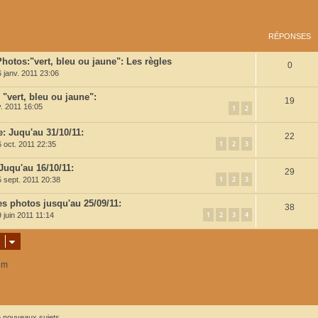
RÉPONSES
otos:"vert, bleu ou jaune": Les règles
R
0
 janv. 2011 23:06
é
 "vert, bleu ou jaune":
R
19
p
. 2011 16:05
1
2
é
o
: Juqu'au 31/10/11:
R
22
p
n
1
2
3
 oct. 2011 22:35
é
o
s
 Juqu'au 16/10/11:
R
29
p
n
e
1
2
3
 sept. 2011 20:38
é
o
s
s
es photos jusqu'au 25/09/11:
R
38
p
n
e
1
2
3
4
 juin 2011 11:14
é
o
s
s
p
n
e
o
s
um
s
n
e
s
s
e
 nouveaux sujets