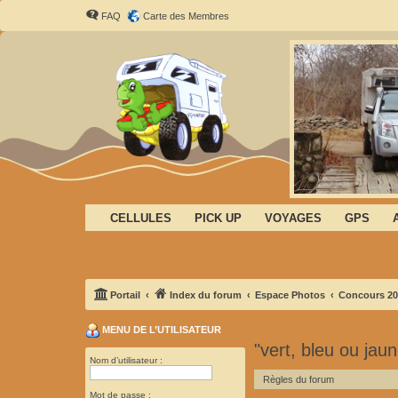
FAQ
Carte des Membres
CELLULES
PICK UP
VOYAGES
GPS
Portail
Index du forum
Espace Photos
Concours 20
MENU DE L’UTILISATEUR
"vert, bleu ou jaun
Nom d’utilisateur :
Règles du forum
Mot de passe :