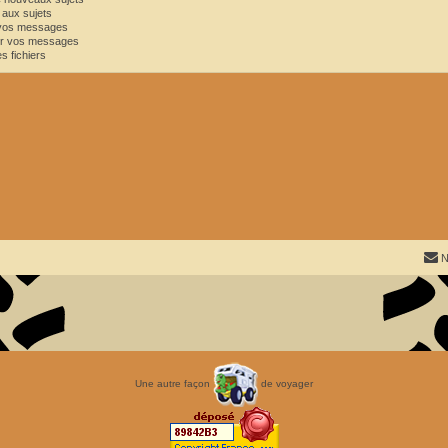
aux sujets
s
 vos messages
r vos messages
s fichiers
N
Une autre façon
de voyager