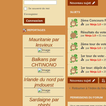
Nouveau sujet
Se souvenir de moi
SUJETS
S’enregistrer
2ème Concours Ph
par
Ninja 1.0
»
06
REPORTAGES
Résultats du vote
par
Ninja 1.0
»
01 nov
Mauritanie par
lesvieux
2ème tour de vote
par
Ninja 1.0
»
16
_______________________
1er tour de vote:
Balkans par
par
Ninja 1.0
»
25
CHTINONO
1er tour: dépôt d
par
Ninja 1.0
»
29
_______________________
Irlande du nord par
Nouveau sujet
jmdouest
Retourner à l’index du for
_______________________
PERMISSIONS DU FORUM
Sardaigne par
phiphi
Vous
ne pouvez pas
poster de