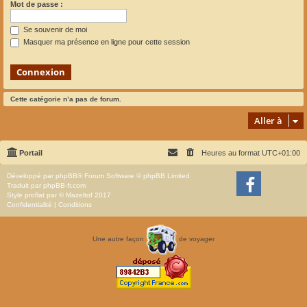
Mot de passe :
Se souvenir de moi
Masquer ma présence en ligne pour cette session
Cette catégorie n’a pas de forum.
Aller à
Portail
Heures au format
UTC+01:00
Développé par
phpBB
® Forum Software © phpBB Limited
Traduit par
phpBB-fr.com
Style
proflat
par ©
Mazeltof
2017
Confidentialité
|
Conditions
Une autre façon
de voyager