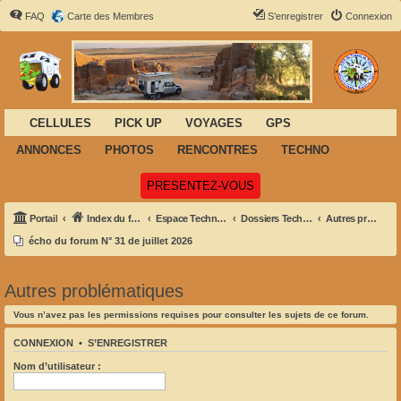
FAQ
Carte des Membres
S’enregistrer
Connexion
CELLULES
PICK UP
VOYAGES
GPS
ANNONCES
PHOTOS
RENCONTRES
TECHNO
(Ouvre un nouvel onglet)
PRESENTEZ-VOUS
Portail
Index du forum
Espace Techno des Tortues
Dossiers Techniques
Autres problématiques
écho du forum N° 31 de juillet 2026
Autres problématiques
Vous n’avez pas les permissions requises pour consulter les sujets de ce forum.
CONNEXION
•
S’ENREGISTRER
Nom d’utilisateur :