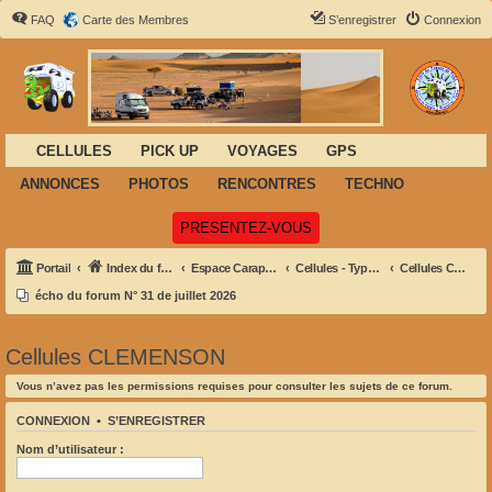
FAQ
Carte des Membres
S’enregistrer
Connexion
CELLULES
PICK UP
VOYAGES
GPS
ANNONCES
PHOTOS
RENCONTRES
TECHNO
(Ouvre un nouvel onglet)
PRESENTEZ-VOUS
Portail
Index du forum
Espace Carapace
Cellules - Types et Marques
Cellules CLEMENSON
écho du forum N° 31 de juillet 2026
Cellules CLEMENSON
Vous n’avez pas les permissions requises pour consulter les sujets de ce forum.
CONNEXION
•
S’ENREGISTRER
Nom d’utilisateur :