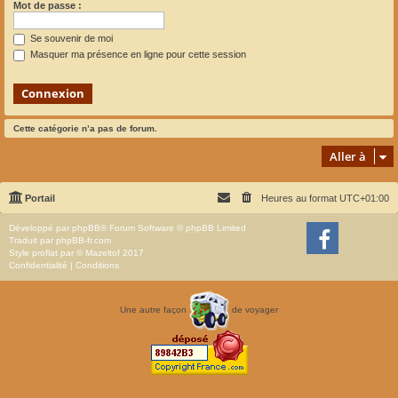
Mot de passe :
Se souvenir de moi
Masquer ma présence en ligne pour cette session
Cette catégorie n’a pas de forum.
Aller à
Portail
Heures au format
UTC+01:00
Développé par
phpBB
® Forum Software © phpBB Limited
Traduit par
phpBB-fr.com
Style
proflat
par ©
Mazeltof
2017
Confidentialité
|
Conditions
Une autre façon
de voyager