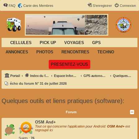
FAQ
Carte des Membres
S’enregistrer
Connexion
CELLULES
PICK UP
VOYAGES
GPS
ANNONCES
PHOTOS
RENCONTRES
TECHNO
(Ouvre un nouvel onglet)
PRESENTEZ-VOUS
Portail
Index du forum
Espace Informatique-GPS- Navigation
GPS autonomes - PDA et informatique embarquée
Quelques outils et liens pratiques (software):
écho du forum N° 31 de juillet 2026
Quelques outils et liens pratiques (software):
Forum
OSM And+
Tout ce qui concerne l'application pour Androïd:
OSM And+
est
regroupé ici
Sujets :
76