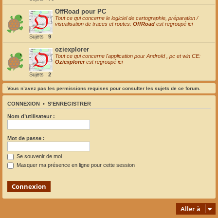
OffRoad pour PC
Tout ce qui concerne le logiciel de cartographie, préparation /
visualisation de traces et routes:
OffRoad
est regroupé ici
Sujets :
9
oziexplorer
Tout ce qui concerne l'application pour Androïd , pc et win CE:
Oziexplorer
est regroupé ici
Sujets :
2
Vous n’avez pas les permissions requises pour consulter les sujets de ce forum.
CONNEXION
•
S’ENREGISTRER
Nom d’utilisateur :
Mot de passe :
Se souvenir de moi
Masquer ma présence en ligne pour cette session
Aller à