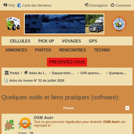
FAQ
Carte des Membres
S’enregistrer
Connexion
CELLULES
PICK UP
VOYAGES
GPS
ANNONCES
PHOTOS
RENCONTRES
TECHNO
(Ouvre un nouvel onglet)
PRESENTEZ-VOUS
Portail
Index du forum
Espace Informatique-GPS- Navigation
GPS autonomes - PDA et informatique embarquée
Quelques outils et liens pratiques (software):
écho du forum N° 31 de juillet 2026
Quelques outils et liens pratiques (software):
Forum
OSM And+
Tout ce qui concerne l'application pour Androïd:
OSM And+
est
regroupé ici
Sujets :
76