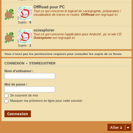
OffRoad pour PC
Tout ce qui concerne le logiciel de cartographie, préparation /
visualisation de traces et routes:
OffRoad
est regroupé ici
Sujets :
9
oziexplorer
Tout ce qui concerne l'application pour Androïd , pc et win CE:
Oziexplorer
est regroupé ici
Sujets :
2
Vous n’avez pas les permissions requises pour consulter les sujets de ce forum.
CONNEXION
•
S’ENREGISTRER
Nom d’utilisateur :
Mot de passe :
Se souvenir de moi
Masquer ma présence en ligne pour cette session
Aller à