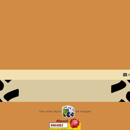
N
Une autre façon
de voyager