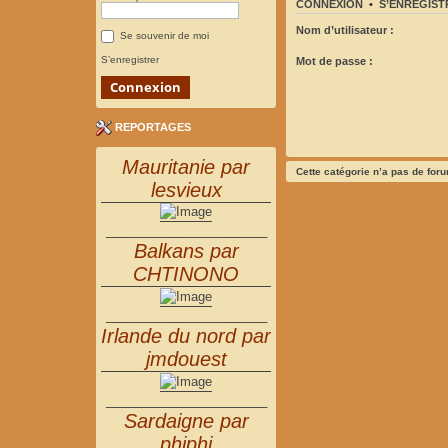
CONNEXION
•
S’ENREGIST
Nom d’utilisateur :
Se souvenir de moi
S’enregistrer
Mot de passe :
REPORTAGES
Mauritanie par
Cette catégorie n’a pas de for
lesvieux
_______________________
Balkans par
CHTINONO
_______________________
Irlande du nord par
jmdouest
_______________________
Sardaigne par
phiphi