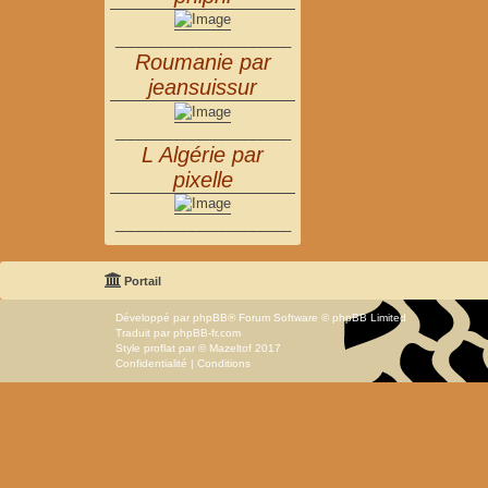
_______________________
Roumanie par
jeansuissur
_______________________
L Algérie par
pixelle
_______________________
Portail
Développé par
phpBB
® Forum Software © phpBB Limited
Traduit par
phpBB-fr.com
Style
proflat
par ©
Mazeltof
2017
Confidentialité
|
Conditions