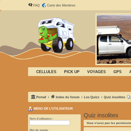
FAQ
Carte des Membres
CELLULES
PICK UP
VOYAGES
GPS
Portail
Index du forum
Les Quizz
Quiz insolites
MENU DE L’UTILISATEUR
Quiz insolites
Nom d’utilisateur :
Vous n’avez pas les permission
Mot de passe :