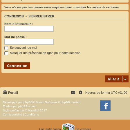
Vous n’avez pas les permissions requises pour consulter les sujets de ce forum.
CONNEXION
•
S’ENREGISTRER
Nom d’utilisateur :
Mot de passe :
Se souvenir de moi
Masquer ma présence en ligne pour cette session
Aller à
Portail
Heures au format
UTC+01:00
Développé par
phpBB
® Forum Software © phpBB Limited
Traduit par
phpBB-fr.com
Style
proflat
par ©
Mazeltof
2017
Confidentialité
|
Conditions
Une autre façon
de voyager