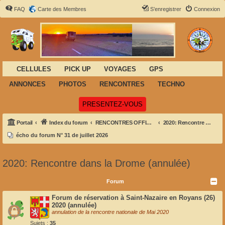
FAQ
Carte des Membres
S’enregistrer
Connexion
CELLULES
PICK UP
VOYAGES
GPS
ANNONCES
PHOTOS
RENCONTRES
TECHNO
(Ouvre un nouvel onglet)
PRESENTEZ-VOUS
Portail
Index du forum
RENCONTRES OFFICIELLES NATIONALES
2020: Rencontre dans la Drome (annulée)
écho du forum N° 31 de juillet 2026
2020: Rencontre dans la Drome (annulée)
Forum
Forum de réservation à Saint-Nazaire en Royans (26)
2020 (annulée)
annulation de la rencontre nationale de Mai 2020
Sujets :
35