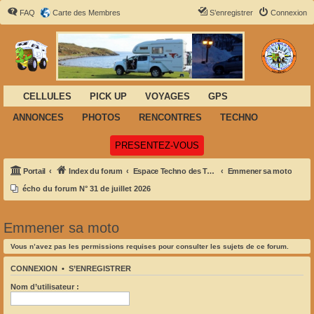
FAQ
Carte des Membres
S’enregistrer
Connexion
CELLULES
PICK UP
VOYAGES
GPS
ANNONCES
PHOTOS
RENCONTRES
TECHNO
(Ouvre un nouvel onglet)
PRESENTEZ-VOUS
Portail
Index du forum
Espace Techno des Tortues
Emmener sa moto
écho du forum N° 31 de juillet 2026
Emmener sa moto
Vous n’avez pas les permissions requises pour consulter les sujets de ce forum.
CONNEXION
•
S’ENREGISTRER
Nom d’utilisateur :