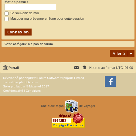
Mot de passe :
Se souvenir de moi
Masquer ma présence en ligne pour cette session
Cette catégorie n’a pas de forum.
Aller à
Portail
Heures au format
UTC+01:00
Développé par
phpBB
® Forum Software © phpBB Limited
Traduit par
phpBB-fr.com
Style
proflat
par ©
Mazeltof
2017
Confidentialité
|
Conditions
Une autre façon
de voyager