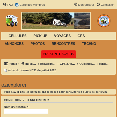
FAQ
Carte des Membres
S’enregistrer
Connexion
CELLULES
PICK UP
VOYAGES
GPS
ANNONCES
PHOTOS
RENCONTRES
TECHNO
(Ouvre un nouvel onglet)
PRESENTEZ-VOUS
Portail
Index du forum
Espace Informatique-GPS- Navigation
GPS autonomes - PDA et informatique embarquée
Quelques outils et liens pratiques (software):
oziexplorer
écho du forum N° 31 de juillet 2026
oziexplorer
Vous n’avez pas les permissions requises pour consulter les sujets de ce forum.
CONNEXION
•
S’ENREGISTRER
Nom d’utilisateur :