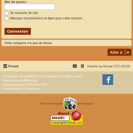
Mot de passe :
Se souvenir de moi
Masquer ma présence en ligne pour cette session
Cette catégorie n’a pas de forum.
Aller à
Portail
Heures au format
UTC+01:00
Développé par
phpBB
® Forum Software © phpBB Limited
Traduit par
phpBB-fr.com
Style
proflat
par ©
Mazeltof
2017
Confidentialité
|
Conditions
Une autre façon
de voyager