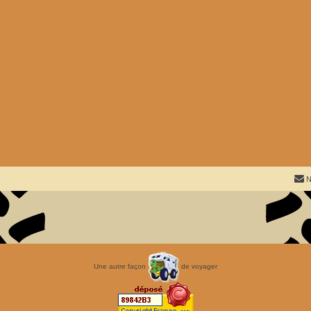
N
Une autre façon
de voyager