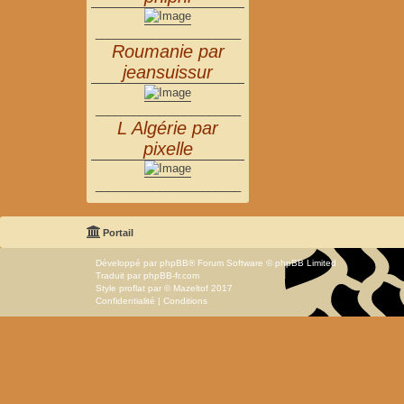
_______________________
Roumanie par
jeansuissur
_______________________
L Algérie par
pixelle
_______________________
Portail
Développé par
phpBB
® Forum Software © phpBB Limited
Traduit par
phpBB-fr.com
Style
proflat
par ©
Mazeltof
2017
Confidentialité
|
Conditions