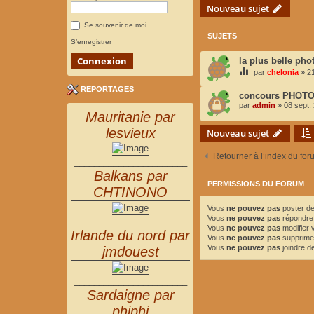
Nouveau sujet
Se souvenir de moi
SUJETS
S’enregistrer
la plus belle pho
par
chelonia
»
2
REPORTAGES
concours PHOTOS
par
admin
»
08 sept.
Mauritanie par
lesvieux
Nouveau sujet
Retourner à l’index du for
_______________________
Balkans par
PERMISSIONS DU FORUM
CHTINONO
Vous
ne pouvez pas
poster de
Vous
ne pouvez pas
répondre 
_______________________
Vous
ne pouvez pas
modifier
Irlande du nord par
Vous
ne pouvez pas
supprime
Vous
ne pouvez pas
joindre de
jmdouest
_______________________
Sardaigne par
phiphi