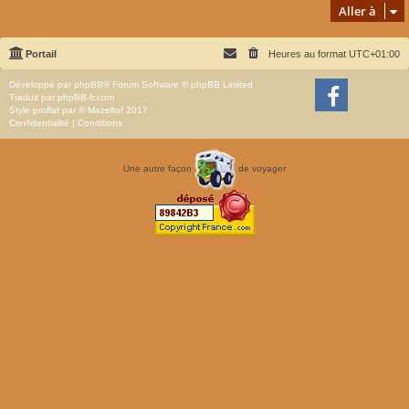
Aller à
Portail
Heures au format
UTC+01:00
Développé par
phpBB
® Forum Software © phpBB Limited
Traduit par
phpBB-fr.com
Style
proflat
par ©
Mazeltof
2017
Confidentialité
|
Conditions
Une autre façon
de voyager