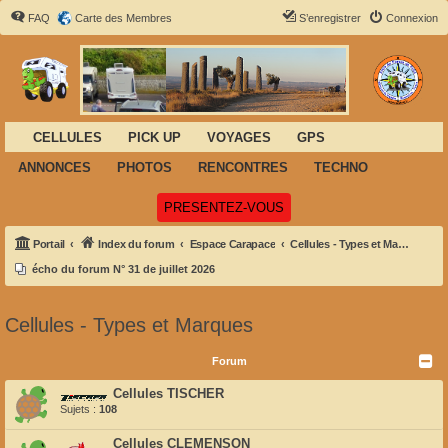
FAQ
Carte des Membres
S’enregistrer
Connexion
CELLULES
PICK UP
VOYAGES
GPS
ANNONCES
PHOTOS
RENCONTRES
TECHNO
(Ouvre un nouvel onglet)
PRESENTEZ-VOUS
Portail
Index du forum
Espace Carapace
Cellules - Types et Marques
écho du forum N° 31 de juillet 2026
Cellules - Types et Marques
Forum
Cellules TISCHER
Sujets :
108
Cellules CLEMENSON