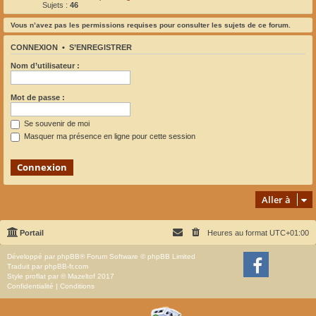
Sujets :
46
Vous n’avez pas les permissions requises pour consulter les sujets de ce forum.
CONNEXION
•
S’ENREGISTRER
Nom d’utilisateur :
Mot de passe :
Se souvenir de moi
Masquer ma présence en ligne pour cette session
Aller à
Portail
Heures au format
UTC+01:00
Développé par
phpBB
® Forum Software © phpBB Limited
Traduit par
phpBB-fr.com
Style
proflat
par ©
Mazeltof
2017
Confidentialité
|
Conditions