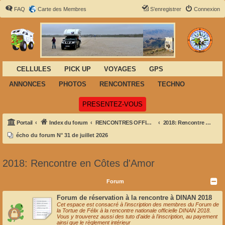
FAQ
Carte des Membres
S’enregistrer
Connexion
CELLULES
PICK UP
VOYAGES
GPS
ANNONCES
PHOTOS
RENCONTRES
TECHNO
(Ouvre un nouvel onglet)
PRESENTEZ-VOUS
Portail
Index du forum
RENCONTRES OFFICIELLES NATIONALES
2018: Rencontre en Côtes d'Amor
écho du forum N° 31 de juillet 2026
2018: Rencontre en Côtes d'Amor
Forum
Forum de réservation à la rencontre à DINAN 2018
Cet espace est consacré à l'inscription des membres du Forum de
la Tortue de Félix à la rencontre nationale officielle DINAN 2018.
Vous y trouverez aussi des tuto d'aide à l'inscription, au payement
ainsi que le règlement intérieur