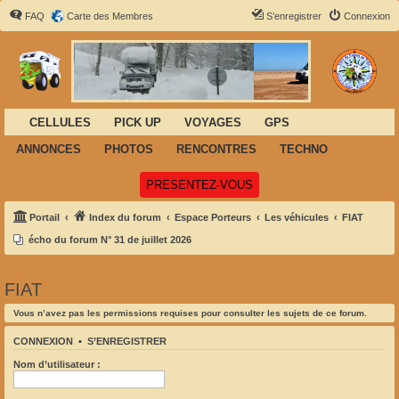
FAQ
Carte des Membres
S’enregistrer
Connexion
CELLULES
PICK UP
VOYAGES
GPS
ANNONCES
PHOTOS
RENCONTRES
TECHNO
(Ouvre un nouvel onglet)
PRESENTEZ-VOUS
Portail
Index du forum
Espace Porteurs
Les véhicules
FIAT
écho du forum N° 31 de juillet 2026
FIAT
Vous n’avez pas les permissions requises pour consulter les sujets de ce forum.
CONNEXION
•
S’ENREGISTRER
Nom d’utilisateur :