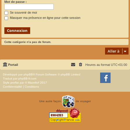
Mot de passe :
Se souvenir de moi
Masquer ma présence en ligne pour cette session
Cette catégorie n’a pas de forum.
Aller à
Portail
Heures au format
UTC+01:00
Développé par
phpBB
® Forum Software © phpBB Limited
Traduit par
phpBB-fr.com
Style
proflat
par ©
Mazeltof
2017
Confidentialité
|
Conditions
Une autre façon
de voyager