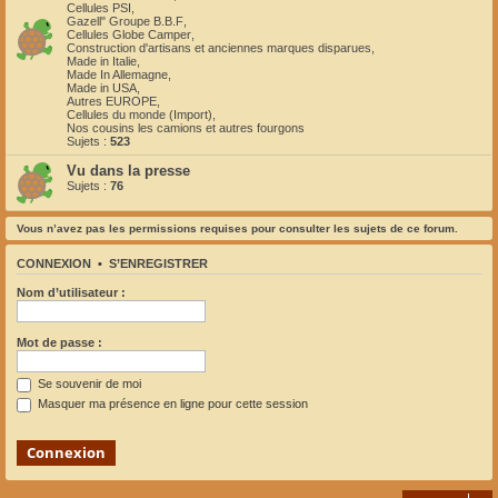
Cellules PSI
,
Gazell" Groupe B.B.F
,
Cellules Globe Camper
,
Construction d'artisans et anciennes marques disparues
,
Made in Italie
,
Made In Allemagne
,
Made in USA
,
Autres EUROPE
,
Cellules du monde (Import)
,
Nos cousins les camions et autres fourgons
Sujets :
523
Vu dans la presse
Sujets :
76
Vous n’avez pas les permissions requises pour consulter les sujets de ce forum.
CONNEXION
•
S’ENREGISTRER
Nom d’utilisateur :
Mot de passe :
Se souvenir de moi
Masquer ma présence en ligne pour cette session