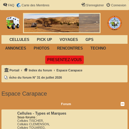
FAQ
Carte des Membres
S’enregistrer
Connexion
CELLULES
PICK UP
VOYAGES
GPS
ANNONCES
PHOTOS
RENCONTRES
TECHNO
(Ouvre un nouvel onglet)
PRESENTEZ-VOUS
Portail
Index du forum
Espace Carapace
écho du forum N° 31 de juillet 2026
Espace Carapace
Forum
Cellules - Types et Marques
Sous-forums :
Cellules TISCHER
,
Cellules CLEMENSON
,
Cellules TOUAREG
,