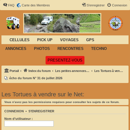
FAQ
Carte des Membres
S’enregistrer
Connexion
CELLULES
PICK UP
VOYAGES
GPS
ANNONCES
PHOTOS
RENCONTRES
TECHNO
(Ouvre un nouvel onglet)
PRESENTEZ-VOUS
Portail
Index du forum
Les petites annonces de Félix
Les Tortues à vendre sur le Net:
écho du forum N° 31 de juillet 2026
Les Tortues à vendre sur le Net:
Vous n’avez pas les permissions requises pour consulter les sujets de ce forum.
CONNEXION
•
S’ENREGISTRER
Nom d’utilisateur :