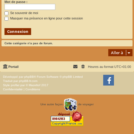
Mot de passe :
Se souvenir de moi
Masquer ma présence en ligne pour cette session
Cette catégorie n’a pas de forum.
Aller à
Portail
Heures au format
UTC+01:00
Développé par
phpBB
® Forum Software © phpBB Limited
Traduit par
phpBB-fr.com
Style
proflat
par ©
Mazeltof
2017
Confidentialité
|
Conditions
Une autre façon
de voyager