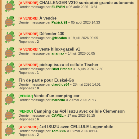
CHALLENGER V210 suréquipé grande autonomie
[A VENDRE]
Dernier message par
ELEVEN
«
06 août 2026 13:31
A vendre
[A VENDRE]
Dernier message par
Patrick 91
«
05 août 2026 14:33
Défender 130
[A VENDRE]
Dernier message par
@fricalou
«
19 juil. 2026 09:05
Réponses :
2
vente hilux+gazell v1
[A VENDRE]
Dernier message par
anamax
«
14 juil. 2026 00:05
pickup isuzu et cellule Tischer
[A VENDRE]
Dernier message par
Brief Francis
«
15 juin 2026 17:30
Réponses :
1
Fin de partie pour Euskal-Go
Dernier message par
claudius64
«
28 mai 2026 14:01
Réponses :
8
Vente d’un camping car
[VENDU]
Dernier message par
Marcello
«
20 mai 2026 21:17
Camping car 4x4 Isuzu avec cellule Clemenson
[VENDU]
Dernier message par
CAMEL
«
17 mai 2026 18:15
Réponses :
6
4x4 ISUZU avec CELLULE Logemobile
[A VENDRE]
Dernier message par
Tom3886
«
13 mai 2026 09:14
Réponses :
2