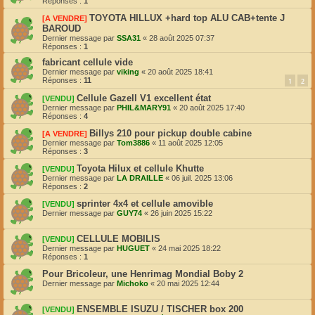
Réponses :
1
TOYOTA HILLUX +hard top ALU CAB+tente J
[A VENDRE]
BAROUD
Dernier message par
SSA31
«
28 août 2025 07:37
Réponses :
1
fabricant cellule vide
Dernier message par
viking
«
20 août 2025 18:41
Réponses :
11
1
2
Cellule Gazell V1 excellent état
[VENDU]
Dernier message par
PHIL&MARY91
«
20 août 2025 17:40
Réponses :
4
Billys 210 pour pickup double cabine
[A VENDRE]
Dernier message par
Tom3886
«
11 août 2025 12:05
Réponses :
3
Toyota Hilux et cellule Khutte
[VENDU]
Dernier message par
LA DRAILLE
«
06 juil. 2025 13:06
Réponses :
2
sprinter 4x4 et cellule amovible
[VENDU]
Dernier message par
GUY74
«
26 juin 2025 15:22
CELLULE MOBILIS
[VENDU]
Dernier message par
HUGUET
«
24 mai 2025 18:22
Réponses :
1
Pour Bricoleur, une Henrimag Mondial Boby 2
Dernier message par
Michoko
«
20 mai 2025 12:44
ENSEMBLE ISUZU / TISCHER box 200
[VENDU]