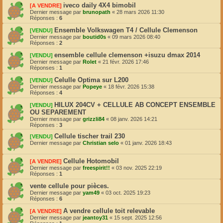
iveco daily 4X4 bimobil
[A VENDRE]
Dernier message par
brunopath
«
28 mars 2026 11:30
Réponses :
6
Ensemble Volkswagen T4 / Cellule Clemenson
[VENDU]
Dernier message par
boutid0s
«
09 mars 2026 08:40
Réponses :
2
ensemble cellule clemenson +isuzu dmax 2014
[VENDU]
Dernier message par
Rolet
«
21 févr. 2026 17:46
Réponses :
1
Celulle Optima sur L200
[VENDU]
Dernier message par
Popeye
«
18 févr. 2026 15:38
Réponses :
4
HILUX 204CV + CELLULE AB CONCEPT ENSEMBLE
[VENDU]
OU SEPAREMENT
Dernier message par
grizzli84
«
08 janv. 2026 14:21
Réponses :
3
Cellule tischer trail 230
[VENDU]
Dernier message par
Christian selo
«
01 janv. 2026 18:43
Cellule Hotomobil
[A VENDRE]
Dernier message par
freespirit!!
«
03 nov. 2025 22:19
Réponses :
1
vente cellule pour pièces.
Dernier message par
yam49
«
03 oct. 2025 19:23
Réponses :
6
A vendre cellule toit relevable
[A VENDRE]
Dernier message par
jeantoy31
«
15 sept. 2025 12:56