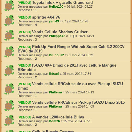
Toyota hilux + gazelle Grand raid
[VENDU]
Dernier message par
Heliot100
«
08 juil. 2024 09:27
Réponses :
1
sprinter 4X4 V6
[VENDU]
Dernier message par
yam49
«
07 juil. 2024 17:26
Réponses :
4
Vends Cellule Shadow Cruiser.
[VENDU]
Dernier message par
Philippe42
«
06 juil. 2024 14:21
Réponses :
3
Pick-Up Ford Ranger Widtrak Super Cab 3.2 200CV
[VENDU]
BVA6 de 2019
Dernier message par
Bruno972
«
01 mai 2024 16:21
Réponses :
2
ISUZU 4X4 Dmax de 2013 avec cellule Mangue
[VENDU]
RBmobile
Dernier message par
Réstef
«
25 mars 2024 17:34
Réponses :
2
Vends cellule RRCab seule ou avec Pickup ISUZU
[VENDU]
Dmax
Dernier message par
Philterra
«
25 mars 2024 14:13
Réponses :
1
Vends cellule RRCab sur Pickup ISUZU Dmax 2015
[VENDU]
Dernier message par
Philterra
«
25 mars 2024 14:09
Réponses :
1
A vendre L200+cellule Billys
[VENDU]
Dernier message par
Dom26
«
25 févr. 2024 08:51
Réponses :
2
Cellule Evasio Camper