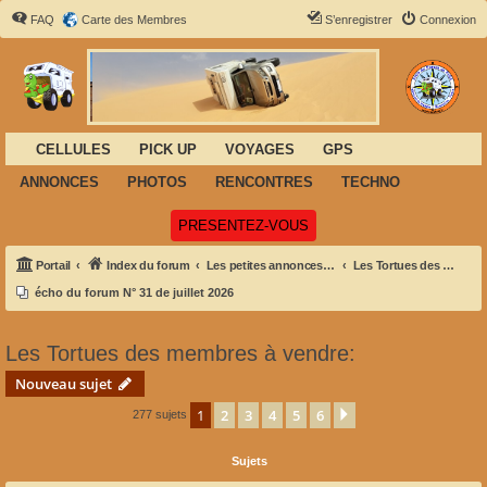
FAQ
Carte des Membres
S’enregistrer
Connexion
CELLULES
PICK UP
VOYAGES
GPS
ANNONCES
PHOTOS
RENCONTRES
TECHNO
(Ouvre un nouvel onglet)
PRESENTEZ-VOUS
Portail
Index du forum
Les petites annonces de Félix
Les Tortues des membres à vendre:
écho du forum N° 31 de juillet 2026
Les Tortues des membres à vendre:
Nouveau sujet
1
2
3
4
5
6
Suivante
277 sujets
Sujets