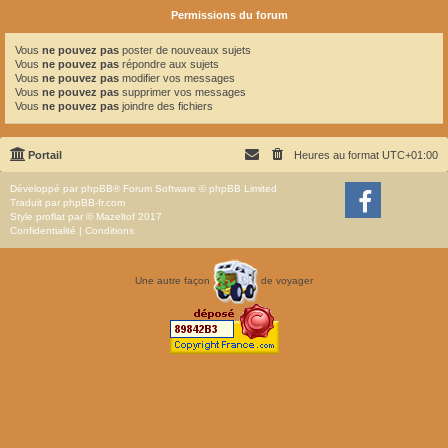
Permissions du forum
Vous
ne pouvez pas
poster de nouveaux sujets
Vous
ne pouvez pas
répondre aux sujets
Vous
ne pouvez pas
modifier vos messages
Vous
ne pouvez pas
supprimer vos messages
Vous
ne pouvez pas
joindre des fichiers
Portail
Heures au format
UTC+01:00
Développé par
phpBB
® Forum Software © phpBB Limited
Traduit par
phpBB-fr.com
Style
proflat
par ©
Mazeltof
2017
Confidentialité
|
Conditions
Une autre façon
de voyager