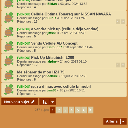
[VENDU]
Dernier message par
Elidan
«
03 janv. 2024 13:52
Réponses :
4
Cellule Optima Touareg sur NISSAN NAVARA
[VENDU]
Dernier message par
Eurus
«
09 déc. 2023 17:48
Réponses :
13
1
2
a vendre pick up (cellule déjà vendue)
[VENDU]
Dernier message par
jms83
«
27 oct. 2023 09:39
Réponses :
5
Vends Cellule AB Concept
[VENDU]
Dernier message par
Baroud37
«
28 sept. 2023 11:44
Réponses :
5
Pick-Up Mitsubishi L200
[VENDU]
Dernier message par
alpine
«
24 août 2023 09:10
Réponses :
12
1
2
Me séparer de mon HZJ 79
Dernier message par
dakure
«
19 juin 2023 05:53
Réponses :
8
isuzu d max avec cellule bi mobil
[VENDU]
Dernier message par
jms83
«
18 juin 2023 16:51
Réponses :
1
Nouveau sujet
1
2
3
4
5
6
Suivante
277 sujets
Aller à