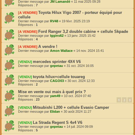
Dernier message par
JM Lamandé
«
11 mai 2025 09:28
Réponses :
7
Toyota Hilux Vigo 2007 - porteur équipé pour
[A VENDRE]
cellule
Dernier message par
RV48
«
19 févr. 2025 23:19
Réponses :
1
Ford Ranger 3,2 double cabine + cellule Skpade
[A VENDRE]
Dernier message par
Iggins62
«
13 janv. 2025 15:42
Réponses :
4
A vendre !
[A VENDRE]
Dernier message par
Amon Wallace
«
14 nov. 2024 15:41
mercedes sprinter 4X4 V6
[VENDU]
Dernier message par
gepetau
«
31 oct. 2024 16:05
toyota hilux+cellule touareg
[VENDU]
Dernier message par
CAGO03
«
30 oct. 2024 12:33
Réponses :
2
Mise en vente oui mais à quel prix ?
Dernier message par
yam49
«
10 oct. 2024 07:40
Réponses :
23
1
2
3
Mitsubishi L200 + cellule Evasio Camper
[VENDU]
Dernier message par
Elidan
«
30 août 2024 11:27
La Strada Regent S 4x4 V6
[VENDU]
Dernier message par
gepetau
«
14 juil. 2024 09:09
Réponses :
5