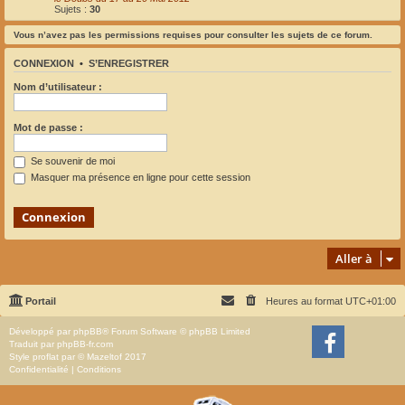
Sujets :
30
Vous n’avez pas les permissions requises pour consulter les sujets de ce forum.
CONNEXION
•
S’ENREGISTRER
Nom d’utilisateur :
Mot de passe :
Se souvenir de moi
Masquer ma présence en ligne pour cette session
Aller à
Portail
Heures au format
UTC+01:00
Développé par
phpBB
® Forum Software © phpBB Limited
Traduit par
phpBB-fr.com
Style
proflat
par ©
Mazeltof
2017
Confidentialité
|
Conditions