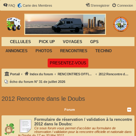
FAQ
Carte des Membres
S’enregistrer
Connexion
CELLULES
PICK UP
VOYAGES
GPS
ANNONCES
PHOTOS
RENCONTRES
TECHNO
(Ouvre un nouvel onglet)
PRESENTEZ-VOUS
Portail
Index du forum
RENCONTRES OFFICIELLES NATIONALES
2012 Rencontre dans le Doubs
écho du forum N° 31 de juillet 2026
2012 Rencontre dans le Doubs
Forum
Formulaire de réservation / validation à la rencontre
2012 dans le Doubs:
Ce sous forum vous permet d'accéder au formulaire de
réservation / validation pour la rencontre officielle et nationale dans
le Doubs du 17 au 20 Mai 2012