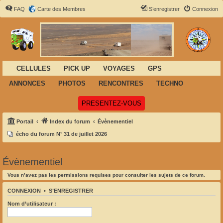
FAQ
Carte des Membres
S’enregistrer
Connexion
CELLULES
PICK UP
VOYAGES
GPS
ANNONCES
PHOTOS
RENCONTRES
TECHNO
(Ouvre un nouvel onglet)
PRESENTEZ-VOUS
Portail
Index du forum
Évènementiel
écho du forum N° 31 de juillet 2026
Évènementiel
Vous n’avez pas les permissions requises pour consulter les sujets de ce forum.
CONNEXION
•
S’ENREGISTRER
Nom d’utilisateur :