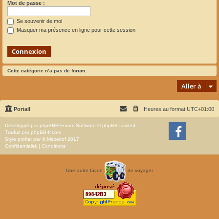
Mot de passe :
Se souvenir de moi
Masquer ma présence en ligne pour cette session
Cette catégorie n’a pas de forum.
Aller à
Portail
Heures au format
UTC+01:00
Développé par
phpBB
® Forum Software © phpBB Limited
Traduit par
phpBB-fr.com
Style
proflat
par ©
Mazeltof
2017
Confidentialité
|
Conditions
Une autre façon
de voyager