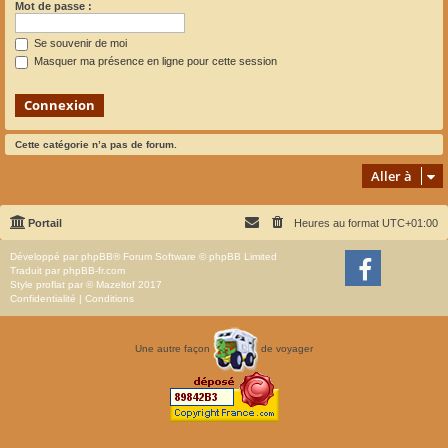
Mot de passe :
Se souvenir de moi
Masquer ma présence en ligne pour cette session
Cette catégorie n’a pas de forum.
Aller à
Portail
Heures au format
UTC+01:00
Développé par
phpBB
® Forum Software © phpBB Limited
Traduit par
phpBB-fr.com
Style
proflat
par ©
Mazeltof
2017
Confidentialité
|
Conditions
Une autre façon
de voyager