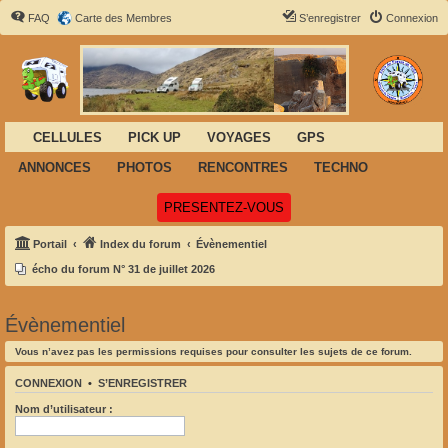
FAQ
Carte des Membres
S’enregistrer
Connexion
CELLULES
PICK UP
VOYAGES
GPS
ANNONCES
PHOTOS
RENCONTRES
TECHNO
(Ouvre un nouvel onglet)
PRESENTEZ-VOUS
Portail
Index du forum
Évènementiel
écho du forum N° 31 de juillet 2026
Évènementiel
Vous n’avez pas les permissions requises pour consulter les sujets de ce forum.
CONNEXION
•
S’ENREGISTRER
Nom d’utilisateur :