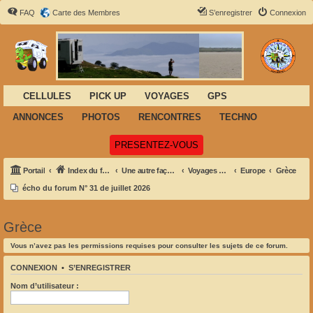
FAQ
Carte des Membres
S’enregistrer
Connexion
CELLULES
PICK UP
VOYAGES
GPS
ANNONCES
PHOTOS
RENCONTRES
TECHNO
(Ouvre un nouvel onglet)
PRESENTEZ-VOUS
Portail
Index du forum
Une autre façon de voyager
Voyages et Aventures
Europe
Grèce
écho du forum N° 31 de juillet 2026
Grèce
Vous n’avez pas les permissions requises pour consulter les sujets de ce forum.
CONNEXION
•
S’ENREGISTRER
Nom d’utilisateur :