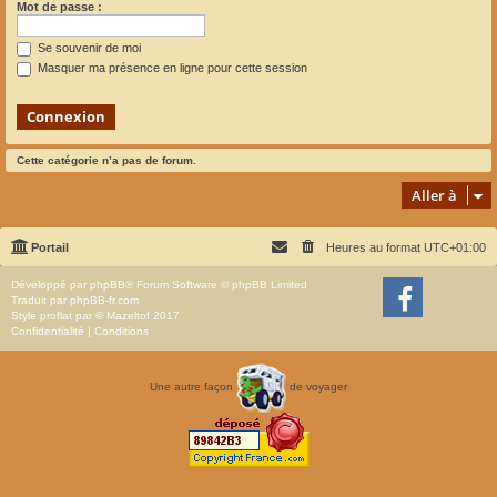
Mot de passe :
Se souvenir de moi
Masquer ma présence en ligne pour cette session
Cette catégorie n’a pas de forum.
Aller à
Portail
Heures au format
UTC+01:00
Développé par
phpBB
® Forum Software © phpBB Limited
Traduit par
phpBB-fr.com
Style
proflat
par ©
Mazeltof
2017
Confidentialité
|
Conditions
Une autre façon
de voyager