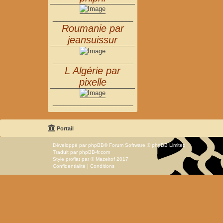
_______________________
Roumanie par
jeansuissur
_______________________
L Algérie par
pixelle
_______________________
Portail
Développé par
phpBB
® Forum Software © phpBB Limited
Traduit par
phpBB-fr.com
Style
proflat
par ©
Mazeltof
2017
Confidentialité
|
Conditions