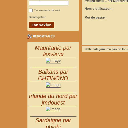
CONNEXION
•
S’ENREGIST
Nom d’utilisateur :
Se souvenir de moi
S’enregistrer
Mot de passe :
REPORTAGES
Mauritanie par
Cette catégorie n’a pas de for
lesvieux
_______________________
Balkans par
CHTINONO
_______________________
Irlande du nord par
jmdouest
_______________________
Sardaigne par
phiphi