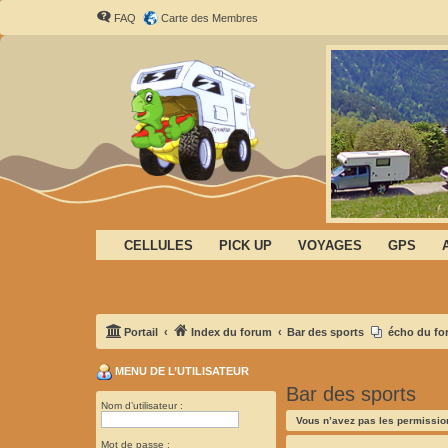
FAQ
Carte des Membres
CELLULES
PICK UP
VOYAGES
GPS
Portail
Index du forum
Bar des sports
écho du for
MENU DE L’UTILISATEUR
Bar des sports
Nom d’utilisateur :
Vous n’avez pas les permission
Mot de passe :