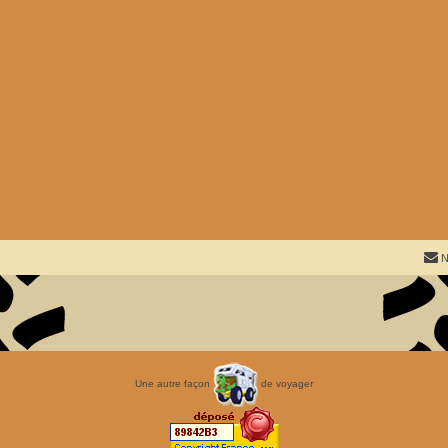
N
Une autre façon
de voyager