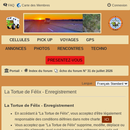
FAQ
Carte des Membres
Connexion
CELLULES
PICK UP
VOYAGES
GPS
ANNONCES
PHOTOS
RENCONTRES
TECHNO
(Ouvre un nouvel onglet)
PRESENTEZ-VOUS
Portail
Index du forum
écho du forum N° 31 de juillet 2026
Langue :
La Tortue de Félix - Enregistrement
La Tortue de Félix - Enregistrement
En accédant à "La Tortue de Félix", vous acceptez d'être légalement
responsable des conditions définies dans notre charte:
Vous acceptez que "La Tortue de Félix" supprime, modifie, déplace ou
verrouille n'importe quel sujet lorsque nous estimons que cela est