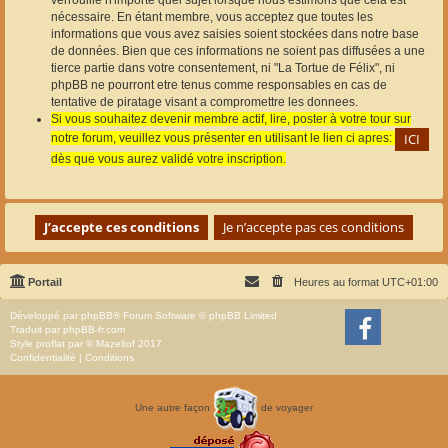
nécessaire. En étant membre, vous acceptez que toutes les
informations que vous avez saisies soient stockées dans notre base
de données. Bien que ces informations ne soient pas diffusées a une
tierce partie dans votre consentement, ni "La Tortue de Félix", ni
phpBB ne pourront etre tenus comme responsables en cas de
tentative de piratage visant a compromettre les donnees.
Si vous souhaitez devenir membre actif, lire, poster à votre tour sur
notre forum, veuillez vous présenter en utilisant le lien ci apres:
dès que vous aurez validé votre inscription.
Portail
Heures au format
UTC+01:00
Développé par
phpBB
® Forum Software © phpBB Limited
Traduit par
phpBB-fr.com
Style
proflat
par ©
Mazeltof
2017
Confidentialité
|
Conditions
Une autre façon
de voyager