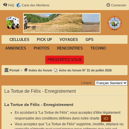
FAQ
Carte des Membres
Connexion
CELLULES
PICK UP
VOYAGES
GPS
ANNONCES
PHOTOS
RENCONTRES
TECHNO
(Ouvre un nouvel onglet)
PRESENTEZ-VOUS
Portail
Index du forum
écho du forum N° 31 de juillet 2026
Langue :
La Tortue de Félix - Enregistrement
La Tortue de Félix - Enregistrement
En accédant à "La Tortue de Félix", vous acceptez d'être légalement
responsable des conditions définies dans notre charte:
Vous acceptez que "La Tortue de Félix" supprime, modifie, déplace ou
verrouille n'importe quel sujet lorsque nous estimons que cela est