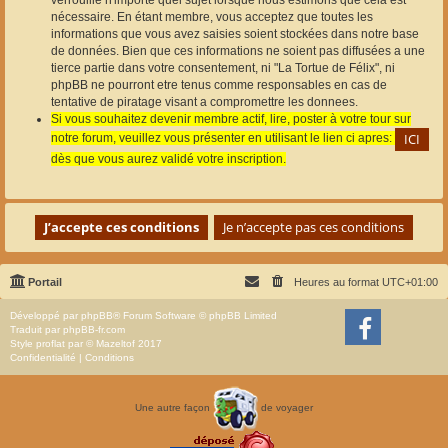
nécessaire. En étant membre, vous acceptez que toutes les
informations que vous avez saisies soient stockées dans notre base
de données. Bien que ces informations ne soient pas diffusées a une
tierce partie dans votre consentement, ni "La Tortue de Félix", ni
phpBB ne pourront etre tenus comme responsables en cas de
tentative de piratage visant a compromettre les donnees.
Si vous souhaitez devenir membre actif, lire, poster à votre tour sur
notre forum, veuillez vous présenter en utilisant le lien ci apres:
dès que vous aurez validé votre inscription.
Portail
Heures au format
UTC+01:00
Développé par
phpBB
® Forum Software © phpBB Limited
Traduit par
phpBB-fr.com
Style
proflat
par ©
Mazeltof
2017
Confidentialité
|
Conditions
Une autre façon
de voyager