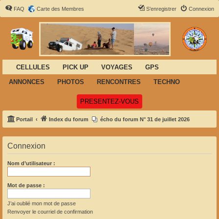
FAQ
Carte des Membres
S’enregistrer
Connexion
CELLULES
PICK UP
VOYAGES
GPS
ANNONCES
PHOTOS
RENCONTRES
TECHNO
(Ouvre un nouvel onglet)
PRESENTEZ-VOUS
Portail
Index du forum
écho du forum N° 31 de juillet 2026
Connexion
Nom d’utilisateur :
Mot de passe :
J’ai oublié mon mot de passe
Renvoyer le courriel de confirmation