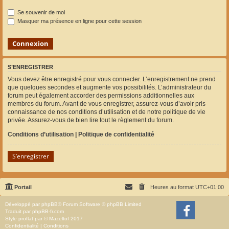
Se souvenir de moi
Masquer ma présence en ligne pour cette session
S’ENREGISTRER
Vous devez être enregistré pour vous connecter. L’enregistrement ne prend
que quelques secondes et augmente vos possibilités. L’administrateur du
forum peut également accorder des permissions additionnelles aux
membres du forum. Avant de vous enregistrer, assurez-vous d’avoir pris
connaissance de nos conditions d’utilisation et de notre politique de vie
privée. Assurez-vous de bien lire tout le règlement du forum.
Conditions d’utilisation
|
Politique de confidentialité
S’enregistrer
Portail
Heures au format
UTC+01:00
Développé par
phpBB
® Forum Software © phpBB Limited
Traduit par
phpBB-fr.com
Style
proflat
par ©
Mazeltof
2017
Confidentialité
|
Conditions