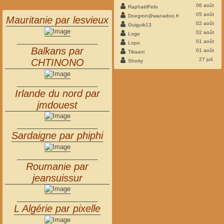
06 août
RaphaëlFelix
05 août
Doegron@wanadoo.fr
Mauritanie par lesvieux
02 août
Guiguik13
02 août
Loge
_______________________
01 août
Lopo
Balkans par
01 août
Tikaani
27 juil.
CHTINONO
Shorty
_______________________
Irlande du nord par
jmdouest
_______________________
Sardaigne par phiphi
_______________________
Roumanie par
jeansuissur
_______________________
L Algérie par pixelle