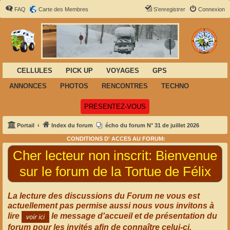
FAQ
Carte des Membres
S’enregistrer
Connexion
CELLULES
PICK UP
VOYAGES
GPS
ANNONCES
PHOTOS
RENCONTRES
TECHNO
(Ouvre un nouvel onglet)
PRESENTEZ-VOUS
Portail
Index du forum
écho du forum N° 31 de juillet 2026
CONDITIONS D' ACCÈS AU FORUM:
Cher lecteur non inscrit:
Bienvenue
sur le forum de la Tortue de Félix
La lecture des discussions du Forum ne vous est
actuellement pas permise aussi nous vous invitons à
lire
le message d'accueil et de présentation du
forum pour les invités afin de connaître celui-ci.