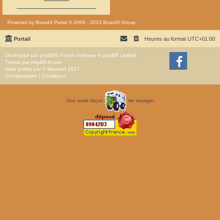
_______________________
Powered by
Board3 Portal
© 2009 - 2023 Board3 Group
Portail
Heures au format
UTC+01:00
Développé par
phpBB
® Forum Software © phpBB Limited
Traduit par
phpBB-fr.com
Style
proflat
par ©
Mazeltof
2017
Confidentialité
|
Conditions
Une autre façon
de voyager