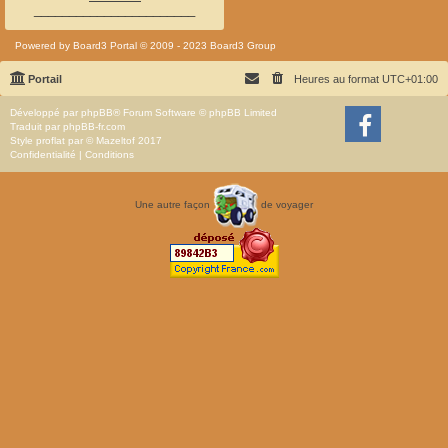
_______________________
Powered by
Board3 Portal
© 2009 - 2023 Board3 Group
Portail
Heures au format
UTC+01:00
Développé par
phpBB
® Forum Software © phpBB Limited
Traduit par
phpBB-fr.com
Style
proflat
par ©
Mazeltof
2017
Confidentialité
|
Conditions
Une autre façon
de voyager