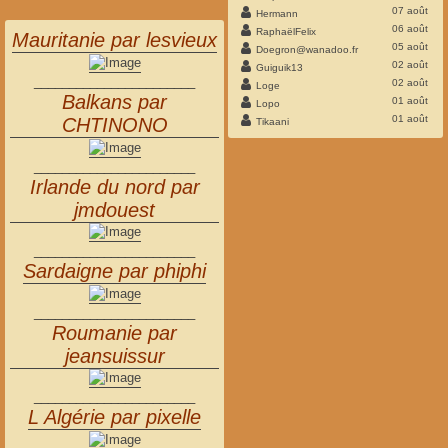
07 août
Hermann
06 août
RaphaëlFelix
Mauritanie par lesvieux
05 août
Doegron@wanadoo.fr
02 août
Guiguik13
_______________________
02 août
Loge
Balkans par
01 août
Lopo
01 août
CHTINONO
Tikaani
_______________________
Irlande du nord par
jmdouest
_______________________
Sardaigne par phiphi
_______________________
Roumanie par
jeansuissur
_______________________
L Algérie par pixelle