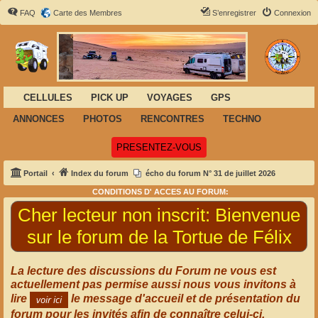
FAQ
Carte des Membres
S’enregistrer
Connexion
CELLULES
PICK UP
VOYAGES
GPS
ANNONCES
PHOTOS
RENCONTRES
TECHNO
(Ouvre un nouvel onglet)
PRESENTEZ-VOUS
Portail
Index du forum
écho du forum N° 31 de juillet 2026
CONDITIONS D' ACCÈS AU FORUM:
Cher lecteur non inscrit:
Bienvenue
sur le forum de la Tortue de Félix
La lecture des discussions du Forum ne vous est
actuellement pas permise aussi nous vous invitons à
lire
le message d'accueil et de présentation du
forum pour les invités afin de connaître celui-ci.