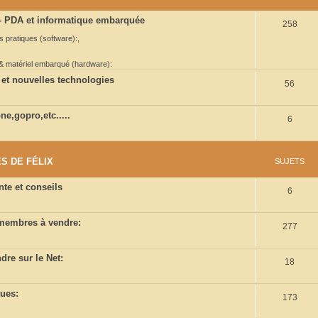
e
 PDA et informatique embarquée
S
258
t
ns pratiques (software):
,
u
s
j
 & matériel embarqué (hardware):
e
 et nouvelles technologies
S
56
t
u
e,gopro,etc.....
s
S
6
j
u
e
j
t
S DE FÉLIX
SUJETS
e
s
te et conseils
S
6
t
u
s
 membres à vendre:
S
277
j
u
e
dre sur le Net:
S
18
j
t
u
e
s
tues:
S
173
j
t
u
e
s