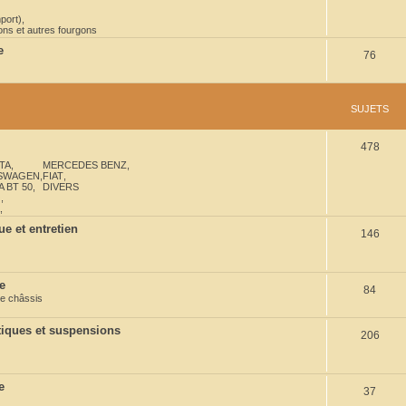
port)
,
ns et autres fourgons
e
S
76
u
j
SUJETS
e
S
478
t
TA
,
MERCEDES BENZ
,
u
s
SWAGEN
,
FIAT
,
 BT 50
,
DIVERS
j
O
,
,
e
e et entretien
S
146
t
u
s
j
e
S
84
e châssis
e
u
t
iques et suspensions
S
206
j
s
u
e
j
t
e
S
37
e