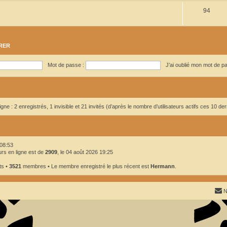
S
94
j
t
u
e
s
j
t
RER
e
s
t
Mot de passe :
J’ai oublié mon mot de p
s
ligne : 2 enregistrés, 1 invisible et 21 invités (d’après le nombre d’utilisateurs actifs ces 10 d
08:53
urs en ligne est de
2909
, le 04 août 2026 19:25
ts •
3521
membres • Le membre enregistré le plus récent est
Hermann
.
N