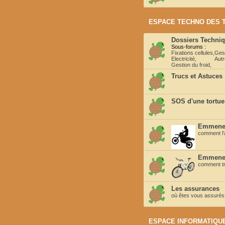
ESPACE TECHNO DES 
Dossiers Techni
Sous-forums :
Fixations cellules
,
Ges
Electricité
,
Autr
Gestion du froid
,
Trucs et Astuces
SOS d'une tortue
Emmener
comment l'a
Emmener
comment tra
Les assurances
où êtes vous assurés? 
ESPACE INFORMATIQUE