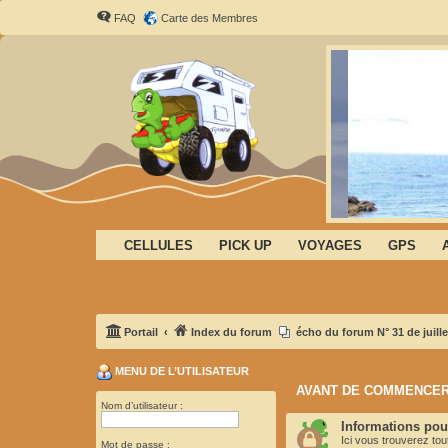
FAQ
Carte des Membres
CELLULES
PICK UP
VOYAGES
GPS
Portail
Index du forum
écho du forum N° 31 de juille
MENU DE L’UTILISATEUR
AVANT DE COMMENCER
Nom d’utilisateur :
Informations pour
Ici vous trouverez to
Mot de passe :