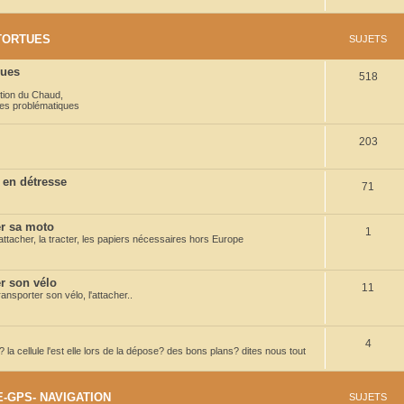
s
u
t
j
TORTUES
SUJETS
s
e
ques
S
518
t
tion du Chaud
,
u
s
es problématiques
j
S
203
e
u
t
 en détresse
S
71
j
s
u
e
 sa moto
S
1
j
t
ttacher, la tracter, les papiers nécessaires hors Europe
u
e
s
j
t
 son vélo
S
11
nsporter son vélo, l'attacher..
e
s
u
t
j
S
4
s
la cellule l'est elle lors de la dépose? des bons plans? dites nous tout
e
u
t
j
-GPS- NAVIGATION
SUJETS
s