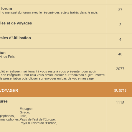
u
 forum
S
37
j
'écho mensuel du forum avec le résumé des sujets traités dans le mois
u
e
les et de voyages
S
2
j
t
u
e
s
les d'Utilisation
S
4
j
t
u
e
s
tion
S
40
j
t
r de Félix
u
e
s
S
2077
j
t
t d’être réalisée, maintenant il vous reste à vous présenter pour avoir
son intégralité. Pour cela vous devez cliquer sur "nouveau sujet" , mettre
u
e
s
e de présentation puis cliquer sur envoyer en bas de votre message
j
t
 VOYAGER
SUJETS
e
s
t
ures
S
1118
s
Espagne
,
u
Grèce
,
nglophones
,
Italie
,
j
ermanophones
,
Pays de l'est de l'Europe
,
Pays du Nord de l'Europe
,
e