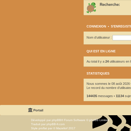
Recherche:
CONNEXION
•
S’ENREGIST
Nom d’utilisateur :
QUI EST EN LIGNE
Au total il y a
24
utilisateurs en 
STATISTIQUES
Nous sommes le 08 août 2026 
Le record du nombre d’utilisate
144435
messages •
11134
suje
Portail
Développé par
phpBB
® Forum Software © phpBB Limited
Traduit par
phpBB-fr.com
Style
proflat
par ©
Mazeltof
2017