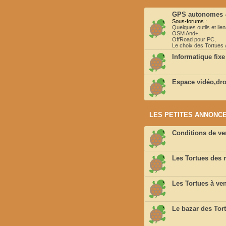
GPS autonomes -
Sous-forums :
Quelques outils et lie
OSM And+
,
OffRoad pour PC
,
Le choix des Tortues
Informatique fixe
Espace vidéo,dron
LES PETITES ANNONCE
Conditions de ven
Les Tortues des
Les Tortues à ven
Le bazar des Tor