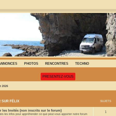
ANNONCES
PHOTOS
RENCONTRES
TECHNO
(Ouvre un nouvel onglet)
PRESENTEZ-VOUS
t 2026
 SUR FÉLIX
SUJETS
 les Invités (non inscrits sur le forum)
S
1
utes les infos pour appréhender ce que peut vous apporter notre forum