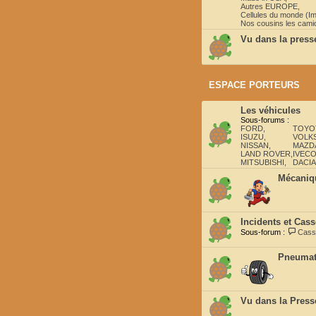
Autres EUROPE
,
Cellules du monde (Im
Nos cousins les camio
Vu dans la press
ESPACE PORTEURS
Les véhicules
Sous-forums :
FORD
,
TOYO
ISUZU
,
VOLK
NISSAN
,
MAZDA
LAND ROVER
,
IVEC
MITSUBISHI
,
DACIA
Mécaniqu
Incidents et Cass
Sous-forum :
Cass
Pneumat
Vu dans la Press