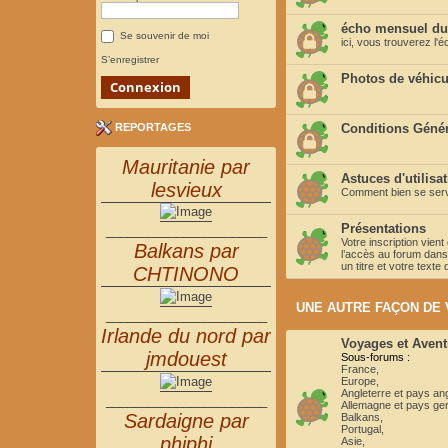
écho mensuel du
Se souvenir de moi
ici, vous trouverez l
S’enregistrer
Photos de véhicu
REPORTAGES
Conditions Généra
Mauritanie par
Astuces d'utilisa
lesvieux
Comment bien se servi
Présentations
_______________________
Votre inscription vien
Balkans par
l’accès au forum dans 
un titre et votre text
CHTINONO
UNE AUTRE FAÇON DE
_______________________
Irlande du nord par
Voyages et Avent
jmdouest
Sous-forums :
France
,
Europe
,
Angleterre et pays a
_______________________
Allemagne et pays g
Sardaigne par
Balkans
,
Portugal
,
phiphi
Asie
,