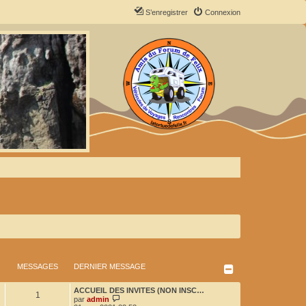
S’enregistrer
Connexion
MESSAGES
DERNIER MESSAGE
D
ACCUEIL DES INVITES (NON INSC…
M
1
e
V
par
admin
r
o