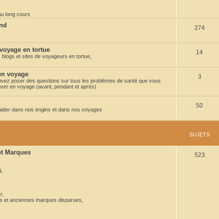
t
au long cours
s
end
S
274
u
 voyage en tortue
S
14
j
 blogs et sites de voyageurs en tortue,
u
e
 en voyage
S
3
j
t
uvez poser des questions sur tous les problèmes de santé que vous
ver en voyage (avant, pendant et après)
u
e
s
j
t
S
50
 aider dans nos engins et dans nos voyages
e
s
u
t
j
SUJETS
s
e
 et Marques
S
523
t
u
s
N
,
j
,
e
r
,
ns et anciennes marques disparues
,
t
s