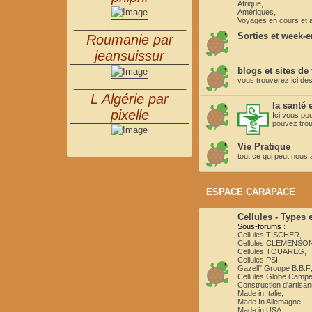
Afrique
,
Amériques
,
Voyages en cours et 
_______________________
Sorties et week-
Roumanie par
jeansuissur
blogs et sites de
vous trouverez ici des
_______________________
L Algérie par
la santé
pixelle
Ici vous po
pouvez trou
_______________________
Vie Pratique
tout ce qui peut nous
ESPACE CARAPACE
Cellules - Types
Sous-forums :
Cellules TISCHER
,
Cellules CLEMENSO
Cellules TOUAREG
,
Cellules PSI
,
Gazell" Groupe B.B.F
Cellules Globe Campe
Construction d'artisa
Made in Italie
,
Made In Allemagne
,
Made in USA
,